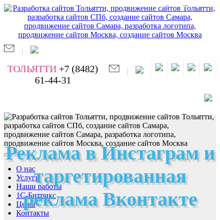
Обратный звонок
|
ТОЛЬЯТТИ
+7 (8482)
|
61-44-31
Реклама в Инстаграм и
О нас
таргетированная
Услуги
Наши работы
реклама Вконтакте
1С-Битрикс
Цены
Контакты